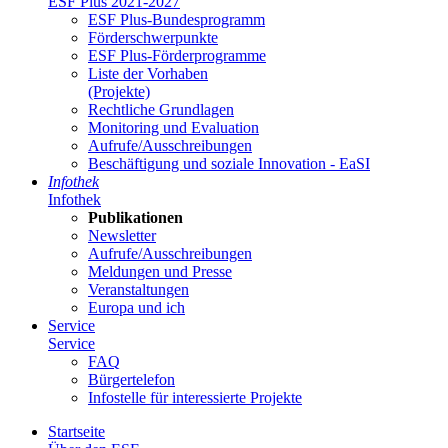
ESF Plus 2021-2027
ESF Plus-Bun­des­pro­gramm
För­der­schwer­punk­te
ESF Plus-För­der­pro­gram­me
Lis­te der Vor­ha­ben
(Pro­jek­te)
Recht­li­che Grund­la­gen
Mo­ni­to­ring und Eva­lua­ti­on
Auf­ru­fe/Aus­schrei­bun­gen
Be­schäf­ti­gung und so­zia­le In­no­va­ti­on - Ea­SI
In­fo­thek
In­fo­thek
Pu­bli­ka­tio­nen
Newslet­ter
Auf­ru­fe/Aus­schrei­bun­gen
Mel­dun­gen und Pres­se
Ver­an­stal­tun­gen
Eu­ro­pa und ich
Ser­vice
Ser­vice
FAQ
Bür­ger­te­le­fon
In­fo­stel­le für in­ter­es­sier­te Pro­jek­te
Start­sei­te