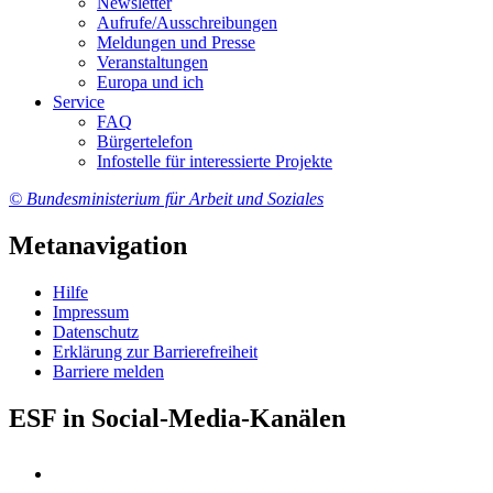
Newslet­ter
Auf­ru­fe/Aus­schrei­bun­gen
Mel­dun­gen und Pres­se
Ver­an­stal­tun­gen
Eu­ro­pa und ich
Ser­vice
FAQ
Bür­ger­te­le­fon
In­fo­stel­le für in­ter­es­sier­te Pro­jek­te
© Bundesministerium für Arbeit und Soziales
Metanavigation
Hil­fe
Im­pres­s­um
Da­ten­schutz
Er­klä­rung zur Bar­rie­re­frei­heit
Bar­rie­re mel­den
ESF in Social-Media-Kanälen