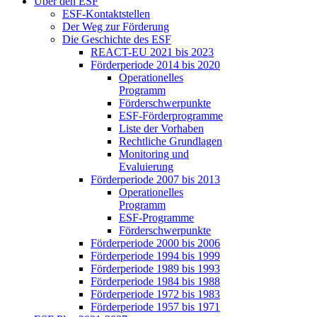
Über den ESF
ESF-Kon­takt­stel­len
Der Weg zur För­de­rung
Die Ge­schich­te des ESF
RE­ACT-EU 2021 bis 2023
För­der­pe­ri­ode 2014 bis 2020
Ope­ra­tio­nel­les
Pro­gramm
För­der­schwer­punk­te
ESF-För­der­pro­gram­me
Lis­te der Vor­ha­ben
Recht­li­che Grund­la­gen
Mo­ni­to­ring und
Eva­lu­ie­rung
För­der­pe­ri­ode 2007 bis 2013
Ope­ra­tio­nel­les
Pro­gramm
ESF-Pro­gram­me
För­der­schwer­punk­te
För­der­pe­ri­ode 2000 bis 2006
För­der­pe­ri­ode 1994 bis 1999
För­der­pe­ri­ode 1989 bis 1993
För­der­pe­ri­ode 1984 bis 1988
För­der­pe­ri­ode 1972 bis 1983
För­der­pe­ri­ode 1957 bis 1971