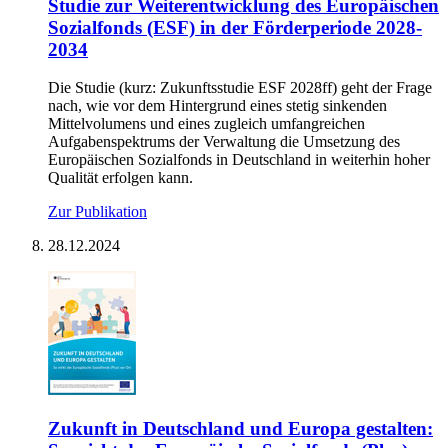
Stu­die zur Wei­ter­ent­wick­lung des Eu­ro­päi­schen
So­zi­al­fonds (ESF) in der För­der­pe­ri­ode 2028-
2034
Die Studie (kurz: Zukunftsstudie ESF 2028ff) geht der Frage
nach, wie vor dem Hintergrund eines stetig sinkenden
Mittelvolumens und eines zugleich umfangreichen
Aufgabenspektrums der Verwaltung die Umsetzung des
Europäischen Sozialfonds in Deutschland in weiterhin hoher
Qualität erfolgen kann.
Zur Publikation
28.12.2024
Zu­kunft in Deutsch­land und Eu­ro­pa ge­stal­ten: