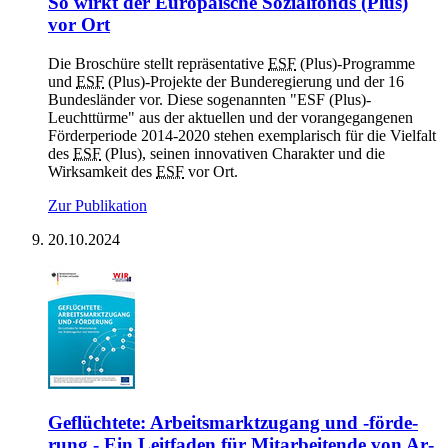
So wirkt der Eu­ro­päi­sche So­zi­al­fonds (Plus)
vor Ort
Die Broschüre stellt repräsentative
ESF
(Plus)-Programme
und
ESF
(Plus)-Projekte der Bunderegierung und der 16
Bundesländer vor. Diese sogenannten "ESF (Plus)-
Leuchttürme" aus der aktuellen und der vorangegangenen
Förderperiode 2014-2020 stehen exemplarisch für die Vielfalt
des
ESF
(Plus), seinen innovativen Charakter und die
Wirksamkeit des
ESF
vor Ort.
Zur Publikation
20.10.2024
Ge­flüch­te­te: Ar­beits­markt­zu­gang und -för­de­
rung - Ein Leit­fa­den für Mit­ar­bei­ten­de von Ar­