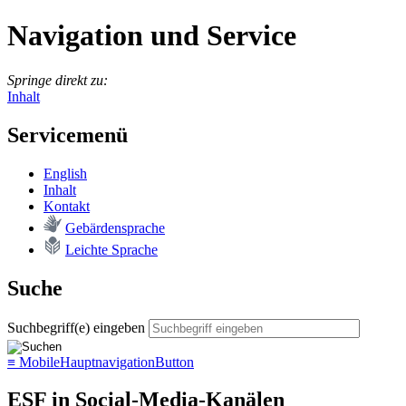
Navigation und Service
Springe direkt zu:
Inhalt
Servicemenü
English
In­halt
Kon­takt
Ge­bär­den­spra­che
Leich­te Spra­che
Suche
Suchbegriff(e) eingeben
≡
MobileHauptnavigationButton
ESF in Social-Media-Kanälen