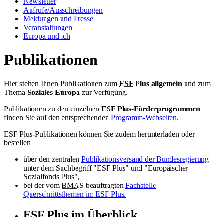
Newslet­ter
Auf­ru­fe/Aus­schrei­bun­gen
Mel­dun­gen und Pres­se
Ver­an­stal­tun­gen
Eu­ro­pa und ich
Publikationen
Hier stehen Ihnen Publikationen zum
ESF
Plus allgemein
und zum
Thema
Soziales Europa
zur Verfügung.
Publikationen zu den einzelnen
ESF Plus-Förderprogrammen
finden Sie auf den entsprechenden
Programm-Webseiten
.
ESF Plus-Publikationen können Sie zudem herunterladen oder
bestellen
über den zentralen
Publikationsversand der Bundesregierung
unter dem Suchbegriff "ESF Plus" und "Europäischer
Sozialfonds Plus",
bei der vom
BMAS
beauftragten
Fachstelle
Querschnittsthemen im ESF Plus.
ESF Plus im Über­blick