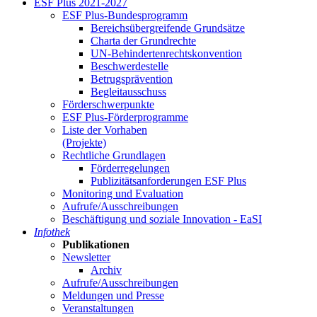
ESF Plus 2021-2027
ESF Plus-Bun­des­pro­gramm
Be­reichs­über­grei­fen­de Grund­sät­ze
Char­ta der Grund­rech­te
UN-Be­hin­der­ten­rechts­kon­ven­ti­on
Be­schwer­de­stel­le
Be­trugs­prä­ven­ti­on
Be­glei­taus­schuss
För­der­schwer­punk­te
ESF Plus-För­der­pro­gram­me
Lis­te der Vor­ha­ben
(Pro­jek­te)
Recht­li­che Grund­la­gen
För­der­re­ge­lun­gen
Pu­bli­zi­täts­an­for­de­run­gen ESF Plus
Mo­ni­to­ring und Eva­lua­ti­on
Auf­ru­fe/Aus­schrei­bun­gen
Be­schäf­ti­gung und so­zia­le In­no­va­ti­on - Ea­SI
In­fo­thek
Pu­bli­ka­tio­nen
Newslet­ter
Ar­chiv
Auf­ru­fe/Aus­schrei­bun­gen
Mel­dun­gen und Pres­se
Ver­an­stal­tun­gen