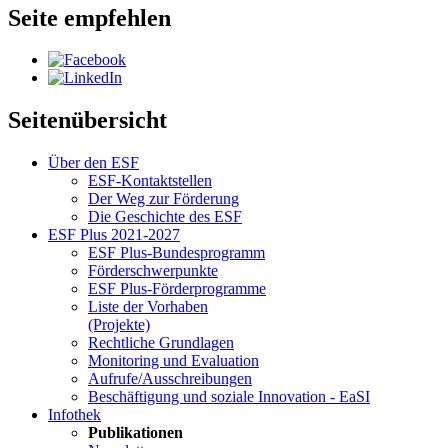
Seite empfehlen
Seitenübersicht
Über den ESF
ESF-Kon­takt­stel­len
Der Weg zur För­de­rung
Die Ge­schich­te des ESF
ESF Plus 2021-2027
ESF Plus-Bun­des­pro­gramm
För­der­schwer­punk­te
ESF Plus-För­der­pro­gram­me
Lis­te der Vor­ha­ben
(Pro­jek­te)
Recht­li­che Grund­la­gen
Mo­ni­to­ring und Eva­lua­ti­on
Auf­ru­fe/Aus­schrei­bun­gen
Be­schäf­ti­gung und so­zia­le In­no­va­ti­on - Ea­SI
In­fo­thek
Pu­bli­ka­tio­nen