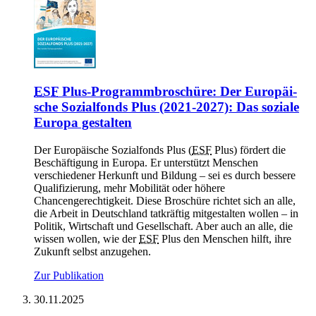
ESF
Plus-Pro­gramm­bro­schü­re: Der Eu­ro­päi­
sche So­zi­al­fonds Plus (2021-2027): Das so­zia­le
Eu­ro­pa ge­stal­ten
Der Europäische Sozialfonds Plus (
ESF
Plus) fördert die
Beschäftigung in Europa. Er unterstützt Menschen
verschiedener Herkunft und Bildung – sei es durch bessere
Qualifizierung, mehr Mobilität oder höhere
Chancengerechtigkeit. Diese Broschüre richtet sich an alle,
die Arbeit in Deutschland tatkräftig mitgestalten wollen – in
Politik, Wirtschaft und Gesellschaft. Aber auch an alle, die
wissen wollen, wie der
ESF
Plus den Menschen hilft, ihre
Zukunft selbst anzugehen.
Zur Publikation
30.11.2025