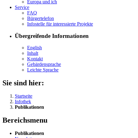
Eu­ro­pa und ich
Ser­vice
FAQ
Bür­ger­te­le­fon
In­fo­stel­le für in­ter­es­sier­te Pro­jek­te
Übergreifende Informationen
English
In­halt
Kon­takt
Ge­bär­den­spra­che
Leich­te Spra­che
Sie sind hier:
Startseite
Infothek
Publikationen
Bereichsmenu
Pu­bli­ka­tio­nen