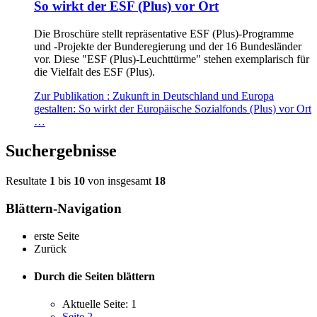
So wirkt der ESF (Plus) vor Ort
Die Bro­schü­re stellt re­prä­sen­ta­ti­ve ESF (Plus)-Pro­gram­me
und -Pro­jek­te der Bun­de­re­gie­rung und der 16 Bun­des­län­der
vor. Die­se "ESF (Plus)-Leucht­tür­me" ste­hen ex­em­pla­risch für
die Viel­falt des ESF (Plus).
Zur Publikation
: Zukunft in Deutschland und Europa
gestalten: So wirkt der Europäische Sozialfonds (Plus) vor Ort
…
Suchergebnisse
Resultate
1
bis
10
von insgesamt
18
Blättern-Navigation
erste Seite
Zurück
Durch die Seiten blättern
Aktuelle Seite:
1
Seite
2