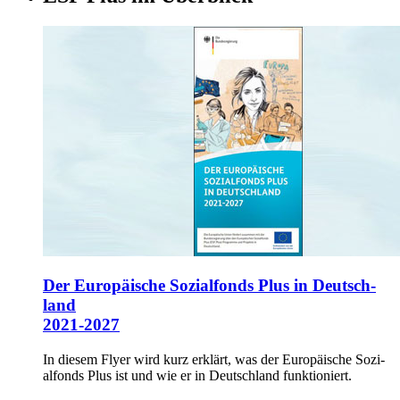
Der Eu­ro­päi­sche So­zi­al­fonds Plus in Deutsch­
land
2021-2027
In die­sem Flyer wird kurz er­klärt, was der Eu­ro­päi­sche So­zi­
al­fonds Plus ist und wie er in Deutsch­land funk­tio­niert.