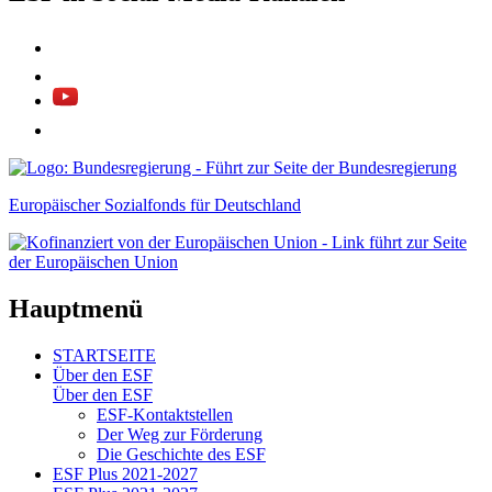
Europäischer Sozialfonds für Deutschland
Hauptmenü
STARTSEITE
Über den ESF
Über den ESF
ESF-Kon­takt­stel­len
Der Weg zur För­de­rung
Die Ge­schich­te des ESF
ESF Plus 2021-2027