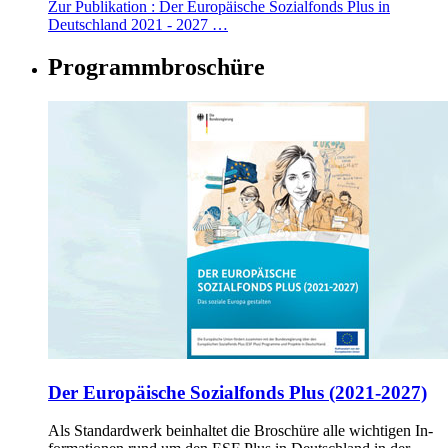
Zur Publikation
: Der Europäische Sozialfonds Plus in
Deutschland 2021 - 2027 …
Pro­gramm­bro­schü­re
Der Eu­ro­päi­sche So­zi­al­fonds Plus (2021-2027)
Als Stan­dard­werk bein­hal­tet die Bro­schü­re al­le wich­ti­gen In­