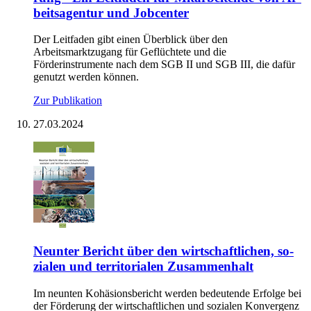
beit­s­agen­tur und Job­cen­ter
Der Leitfaden gibt einen Überblick über den
Arbeitsmarktzugang für Geflüchtete und die
Förderinstrumente nach dem SGB II und SGB III, die dafür
genutzt werden können.
Zur Publikation
27.03.2024
Neun­ter Be­richt über den wirt­schaft­li­chen, so­
zia­len und ter­ri­to­ria­len Zu­sam­men­halt
Im neunten Kohäsionsbericht werden bedeutende Erfolge bei
der Förderung der wirtschaftlichen und sozialen Konvergenz