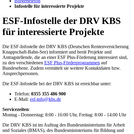
Bür­ger­te­le­fon
In­fo­stel­le für in­ter­es­sier­te Pro­jek­te
ESF-Infostelle der DRV KBS
für interessierte Projekte
Die ESF-Infostelle der DRV KBS (Deutschen Rentenversicherung
Knappschaft-Bahn-See) informiert und berät Projekte und
Antragstellende, die an einer ESF Plus-Förderung interessiert sind,
zu den verschiedenen
ESF Plus-Förderprogrammen
auf
Bundesebene. Zudem vermittelt sie weitere Kontaktdaten bzw.
Ansprechpersonen.
Die ESF-Infostelle bei der DRV KBS ist erreichbar unter:
Telefon:
0355 355 486 900
E-Mail:
esf-info@kbs.de
Servicezeiten
:
Montag - Donnerstag: 8:00 - 16:00 Uhr, Freitag: 8:00 - 14:00 Uhr
Die DRV KBS ist im Auftrag des Bundesministeriums für Arbeit
und Soziales (BMAS), des Bundesministeriums für Bildung und