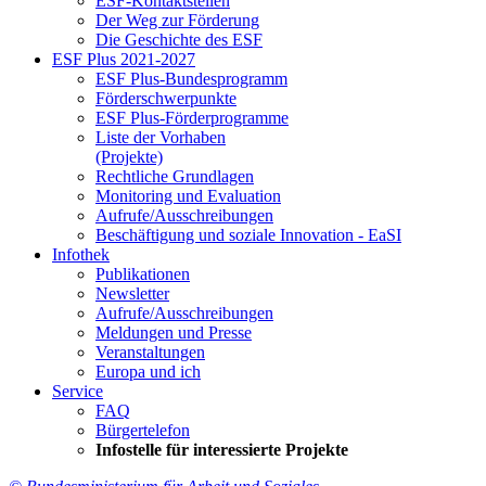
ESF-Kon­takt­stel­len
Der Weg zur För­de­rung
Die Ge­schich­te des ESF
ESF Plus 2021-2027
ESF Plus-Bun­des­pro­gramm
För­der­schwer­punk­te
ESF Plus-För­der­pro­gram­me
Lis­te der Vor­ha­ben
(Pro­jek­te)
Recht­li­che Grund­la­gen
Mo­ni­to­ring und Eva­lua­ti­on
Auf­ru­fe/Aus­schrei­bun­gen
Be­schäf­ti­gung und so­zia­le In­no­va­ti­on - Ea­SI
In­fo­thek
Pu­bli­ka­tio­nen
Newslet­ter
Auf­ru­fe/Aus­schrei­bun­gen
Mel­dun­gen und Pres­se
Ver­an­stal­tun­gen
Eu­ro­pa und ich
Ser­vice
FAQ
Bür­ger­te­le­fon
In­fo­stel­le für in­ter­es­sier­te Pro­jek­te