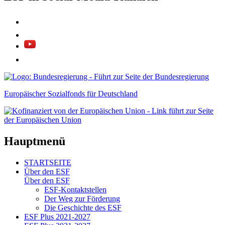
Europäischer Sozialfonds für Deutschland
Hauptmenü
STARTSEITE
Über den ESF
Über den ESF
ESF-Kon­takt­stel­len
Der Weg zur För­de­rung
Die Ge­schich­te des ESF
ESF Plus 2021-2027