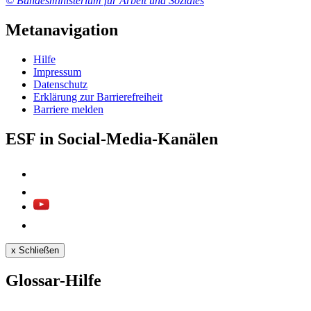
© Bundesministerium für Arbeit und Soziales
Metanavigation
Hil­fe
Im­pres­s­um
Da­ten­schutz
Er­klä­rung zur Bar­rie­re­frei­heit
Bar­rie­re mel­den
ESF in Social-Media-Kanälen
x
Schließen
Glossar-Hilfe
...