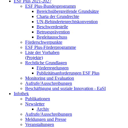
ESF Plus 2021-2027
ESF Plus-Bun­des­pro­gramm
Be­reichs­über­grei­fen­de Grund­sät­ze
Char­ta der Grund­rech­te
UN-Be­hin­der­ten­rechts­kon­ven­ti­on
Be­schwer­de­stel­le
Be­trugs­prä­ven­ti­on
Be­glei­taus­schuss
För­der­schwer­punk­te
ESF Plus-För­der­pro­gram­me
Lis­te der Vor­ha­ben
(Pro­jek­te)
Recht­li­che Grund­la­gen
För­der­re­ge­lun­gen
Pu­bli­zi­täts­an­for­de­run­gen ESF Plus
Mo­ni­to­ring und Eva­lua­ti­on
Auf­ru­fe/Aus­schrei­bun­gen
Be­schäf­ti­gung und so­zia­le In­no­va­ti­on - Ea­SI
In­fo­thek
Pu­bli­ka­tio­nen
Newslet­ter
Ar­chiv
Auf­ru­fe/Aus­schrei­bun­gen
Mel­dun­gen und Pres­se
Ver­an­stal­tun­gen