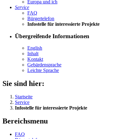
Eu­ro­pa und ich
Ser­vice
FAQ
Bür­ger­te­le­fon
In­fo­stel­le für in­ter­es­sier­te Pro­jek­te
Übergreifende Informationen
English
In­halt
Kon­takt
Ge­bär­den­spra­che
Leich­te Spra­che
Sie sind hier:
Startseite
Service
Infostelle für interessierte Projekte
Bereichsmenu
FAQ