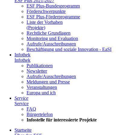
ESF Plus 2021-2027
ESF Plus-Bun­des­pro­gramm
För­der­schwer­punk­te
ESF Plus-För­der­pro­gram­me
Lis­te der Vor­ha­ben
(Pro­jek­te)
Recht­li­che Grund­la­gen
Mo­ni­to­ring und Eva­lua­ti­on
Auf­ru­fe/Aus­schrei­bun­gen
Be­schäf­ti­gung und so­zia­le In­no­va­ti­on - Ea­SI
In­fo­thek
In­fo­thek
Pu­bli­ka­tio­nen
Newslet­ter
Auf­ru­fe/Aus­schrei­bun­gen
Mel­dun­gen und Pres­se
Ver­an­stal­tun­gen
Eu­ro­pa und ich
Ser­vice
Ser­vice
FAQ
Bür­ger­te­le­fon
In­fo­stel­le für in­ter­es­sier­te Pro­jek­te
Start­sei­te