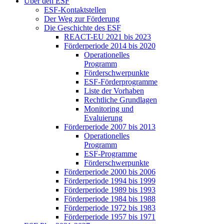
Über den ESF
ESF-Kon­takt­stel­len
Der Weg zur För­de­rung
Die Ge­schich­te des ESF
RE­ACT-EU 2021 bis 2023
För­der­pe­ri­ode 2014 bis 2020
Ope­ra­tio­nel­les
Pro­gramm
För­der­schwer­punk­te
ESF-För­der­pro­gram­me
Lis­te der Vor­ha­ben
Recht­li­che Grund­la­gen
Mo­ni­to­ring und
Eva­lu­ie­rung
För­der­pe­ri­ode 2007 bis 2013
Ope­ra­tio­nel­les
Pro­gramm
ESF-Pro­gram­me
För­der­schwer­punk­te
För­der­pe­ri­ode 2000 bis 2006
För­der­pe­ri­ode 1994 bis 1999
För­der­pe­ri­ode 1989 bis 1993
För­der­pe­ri­ode 1984 bis 1988
För­der­pe­ri­ode 1972 bis 1983
För­der­pe­ri­ode 1957 bis 1971