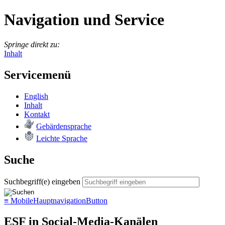
Navigation und Service
Springe direkt zu:
Inhalt
Servicemenü
English
In­halt
Kon­takt
Ge­bär­den­spra­che
Leich­te Spra­che
Suche
Suchbegriff(e) eingeben
≡
MobileHauptnavigationButton
ESF in Social-Media-Kanälen